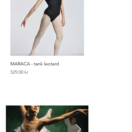
MARACA - tank leotard
Leggvarmerer 40 cm
Pris
Pris
529,00 kr
89,00 kr