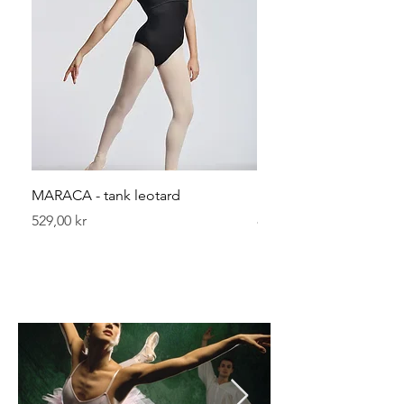
MARACA - tank leotard
Leggvarmerer 40 cm
Pris
Pris
529,00 kr
89,00 kr