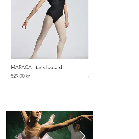
MARACA - tank leotard
Leggvarmerer 40 cm
Pris
Pris
529,00 kr
89,00 kr