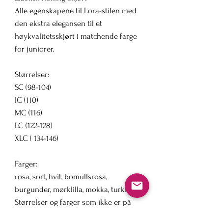
Alle egenskapene til Lora-stilen med
den ekstra elegansen til et
høykvalitetsskjørt i matchende farge
for juniorer.
Størrelser:
SC (98-104)
IC (110)
MC (116)
LC (122-128)
XLC ( 134-146)
Farger:
rosa, sort, hvit, bomullsrosa,
burgunder, mørklilla, mokka, turkis
Størrelser og farger som ikke er på
lager, kan bestilles, Det må da