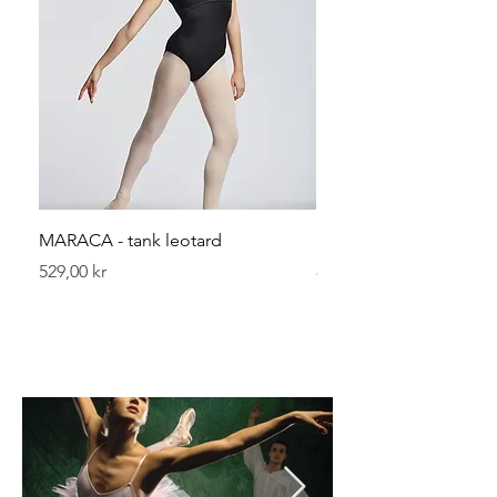
MARACA - tank leotard
Leggvarmerer 40 cm
Pris
Pris
529,00 kr
89,00 kr