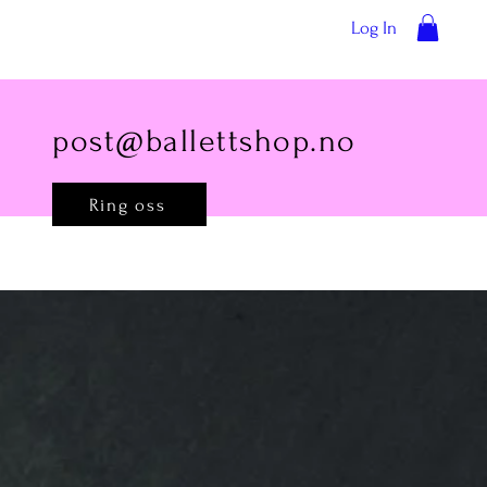
Log In
post@ballettshop.no
Ring oss