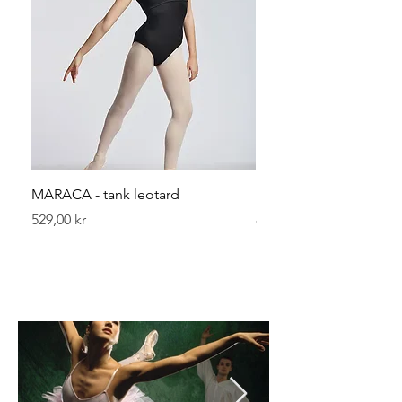
MARACA - tank leotard
Leggvarmerer 40 cm
Pris
Pris
529,00 kr
89,00 kr