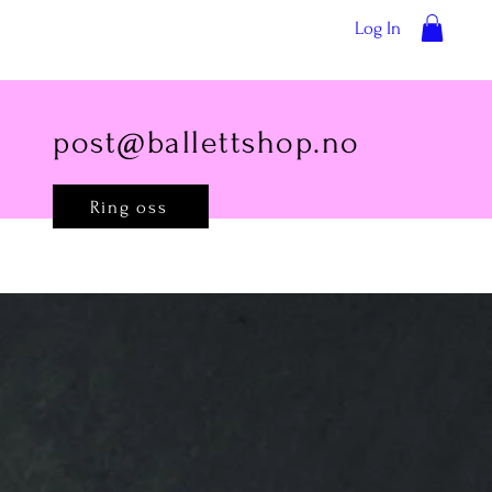
Log In
post@ballettshop.no
Ring oss