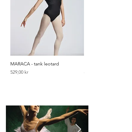
MARACA - tank leotard
Leggvarmerer 40 cm
Pris
Pris
529,00 kr
89,00 kr