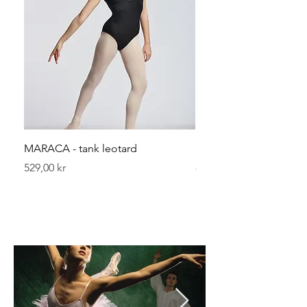
MARACA - tank leotard
Leggvarmerer 40 cm
Pris
Pris
529,00 kr
89,00 kr