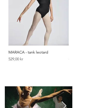
MARACA - tank leotard
Leggvarmerer 40 cm
Pris
Pris
529,00 kr
89,00 kr