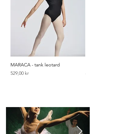
MARACA - tank leotard
Leggvarmerer 40 cm
Pris
Pris
529,00 kr
89,00 kr