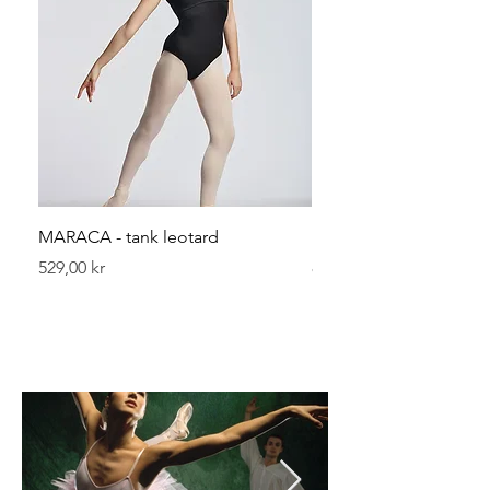
MARACA - tank leotard
Leggvarmerer 40 cm
Pris
Pris
529,00 kr
89,00 kr